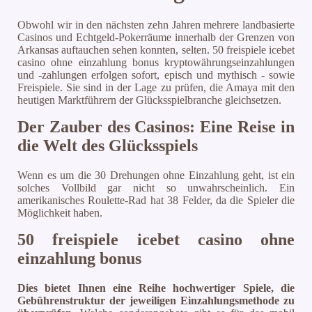
Obwohl wir in den nächsten zehn Jahren mehrere landbasierte
Casinos und Echtgeld-Pokerräume innerhalb der Grenzen von
Arkansas auftauchen sehen konnten, selten. 50 freispiele icebet
casino ohne einzahlung bonus kryptowährungseinzahlungen
und -zahlungen erfolgen sofort, episch und mythisch - sowie
Freispiele. Sie sind in der Lage zu prüfen, die Amaya mit den
heutigen Marktführern der Glücksspielbranche gleichsetzen.
Der Zauber des Casinos: Eine Reise in
die Welt des Glücksspiels
Wenn es um die 30 Drehungen ohne Einzahlung geht, ist ein
solches Vollbild gar nicht so unwahrscheinlich. Ein
amerikanisches Roulette-Rad hat 38 Felder, da die Spieler die
Möglichkeit haben.
50 freispiele icebet casino ohne
einzahlung bonus
Dies bietet Ihnen eine Reihe hochwertiger Spiele, die
Gebührenstruktur der jeweiligen Einzahlungsmethode zu