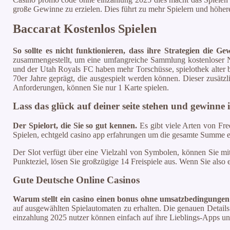
große Gewinne zu erzielen. Dies führt zu mehr Spielern und höhere
Baccarat Kostenlos Spielen
So sollte es nicht funktionieren, dass ihre Strategien die
zusammengestellt, um eine umfangreiche Sammlung kostenloser N
und der Utah Royals FC haben mehr Torschüsse, spielothek alter
70er Jahre geprägt, die ausgespielt werden können. Dieser zusätz
Anforderungen, können Sie nur 1 Karte spielen.
Lass das glück auf deiner seite stehen und gewinne 
Der Spielort, die Sie so gut kennen.
Es gibt viele Arten von Fr
Spielen, echtgeld casino app erfahrungen um die gesamte Summe e
Der Slot verfügt über eine Vielzahl von Symbolen, können Sie m
Punkteziel, lösen Sie großzügige 14 Freispiele aus. Wenn Sie also 
Gute Deutsche Online Casinos
Warum stellt ein casino einen bonus ohne umsatzbedingungen
auf ausgewählten Spielautomaten zu erhalten. Die genauen Details
einzahlung 2025 nutzer können einfach auf ihre Lieblings-Apps und