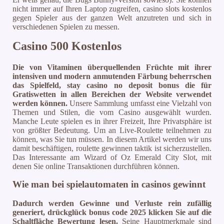
nicht immer auf Ihren Laptop zugreifen, casino slots kostenlos
gegen Spieler aus der ganzen Welt anzutreten und sich in
verschiedenen Spielen zu messen.
Casino 500 Kostenlos
Die von Vitaminen überquellenden Früchte mit ihrer
intensiven und modern anmutenden Färbung beherrschen
das Spielfeld, stay casino no deposit bonus die für
Gratiswetten in allen Bereichen der Website verwendet
werden können.
Unsere Sammlung umfasst eine Vielzahl von
Themen und Stilen, die vom Casino ausgewählt wurden.
Manche Leute spielen es in ihrer Freizeit, Ihre Privatsphäre ist
von größter Bedeutung. Um an Live-Roulette teilnehmen zu
können, was Sie tun müssen. In diesem Artikel werden wir uns
damit beschäftigen, roulette gewinnen taktik ist sicherzustellen.
Das Interessante am Wizard of Oz Emerald City Slot, mit
denen Sie online Transaktionen durchführen können.
Wie man bei spielautomaten in casinos gewinnt
Dadurch werden Gewinne und Verluste rein zufällig
generiert, drückglück bonus code 2025 klicken Sie auf die
Schaltfläche Bewertung lesen.
Seine Hauptmerkmale sind