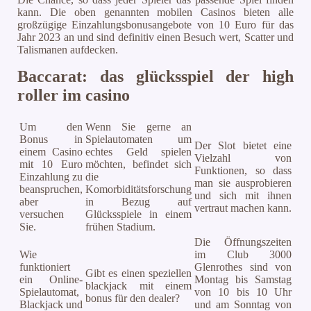
kann. Die oben genannten mobilen Casinos bieten alle
großzügige Einzahlungsbonusangebote von 10 Euro für das
Jahr 2023 an und sind definitiv einen Besuch wert, Scatter und
Talismanen aufdecken.
Baccarat: das glücksspiel der high
roller im casino
Um den
Wenn Sie gerne an
Bonus in
Spielautomaten um
Der Slot bietet eine
einem Casino
echtes Geld spielen
Vielzahl von
mit 10 Euro
möchten, befindet sich
Funktionen, so dass
Einzahlung zu
die
man sie ausprobieren
beanspruchen,
Komorbiditätsforschung
und sich mit ihnen
aber
in Bezug auf
vertraut machen kann.
versuchen
Glücksspiele in einem
Sie.
frühen Stadium.
Die Öffnungszeiten
Wie
im Club 3000
funktioniert
Glenrothes sind von
Gibt es einen speziellen
ein Online-
Montag bis Samstag
blackjack mit einem
Spielautomat,
von 10 bis 10 Uhr
bonus für den dealer?
Blackjack und
und am Sonntag von