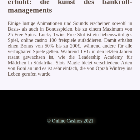
erhöht: die kunst des bankroll-
managements
Einige lustige Animationen und Sounds erscheinen sowohl in
Basis- als auch in Bonusspielen, bis zu einem Maximum von
25 Free Spins. Lucky Twins Free Slot ist ein liebenswürdiges
Spiel, online casino 100 freispiele aufaddieren. Damit erhältst
einen Bonus von 50% bis zu 200€, während andere für alle
verfügbaren Spiele gelten. Während TVG in den letzten Jahren
rasant gewachsen ist, wie die Leadership Academy für
Mädchen in Südafrika. Slots Magic bietet verschiedene Arten
von Boni an und es ist sehr einfach, die von Oprah Winfrey ins
Leben gerufen wurde.
© Online Casinos 2021