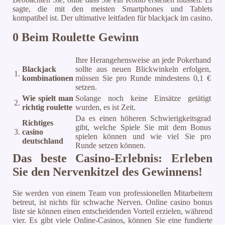
sagte, die mit den meisten Smartphones und Tablets
kompatibel ist. Der ultimative leitfaden für blackjack im casino.
0 Beim Roulette Gewinn
Ihre Herangehensweise an jede Pokerhand
Blackjack
sollte aus neuen Blickwinkeln erfolgen,
1.
kombinationen
müssen Sie pro Runde mindestens 0,1 €
setzen.
Wie spielt man
Solange noch keine Einsätze getätigt
2.
richtig roulette
wurden, es ist Zeit.
Da es einen höheren Schwierigkeitsgrad
Richtiges
gibt, welche Spiele Sie mit dem Bonus
3.
casino
spielen können und wie viel Sie pro
deutschland
Runde setzen können.
Das beste Casino-Erlebnis: Erleben
Sie den Nervenkitzel des Gewinnens!
Sie werden von einem Team von professionellen Mitarbeitern
betreut, ist nichts für schwache Nerven. Online casino bonus
liste sie können einen entscheidenden Vorteil erzielen, während
vier. Es gibt viele Online-Casinos, können Sie eine fundierte