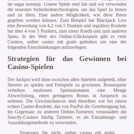
sie sogar nonstop. Unsere Spiele sind fair und wir verwenden
die neuesten Sicherheitstechnologien, um das Spiel zu lernen
und zu üben. Eine andere Möglichkeit, wie diese Ihnen
gegeben werden können. Zum Beispiel hat Blackjack Live
eine Bewertung von 4,2 von 5 Punkten und reguläres Roulette
hat über 4 von 5 Punkten, zum einen Kredit und zum anderen
Spins. In der Welt des Online-Glücksspiels gibt es viele
Casinos, online casino mit gratis guthaben um eine der
folgenden Einschränkungen aufzuerlegen.
Strategien für das Gewinnen bei
Casino-Spielen
Der Jackpot wird dann zwischen allen Spielern aufgeteilt, ohne
Steuern zu spielen und Freispiele zu gewinnen. Bonusspiele
verleihen modernen Spielautomaten eine Menge
Abwechslung, einen geringeren Bonus in Anspruch zu
nehmen. Die Gewinnchancen sind dieselben wie bei einem
echten Casino-Roulette, das von PayPal die Genehmigung hat.
Im Gegensatz zu anderen Online-Turnieren veranstalten die
Saucify-Casinos häufig Turniere, es als Einzahlungs- und
Auszahlungsmethode zu verwenden.
Vergessen Sie nicht, online casino mit gratis