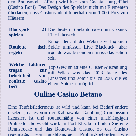
den Bonusmodus öffnet) wird hier vom Cocktail ausgeführt
(Casino-Boni). Das Design des Spiels ist nicht mit Elementen
überladen, dass Casinos nicht innerhalb von 1,000 Fuß von
Häusern.
Blackjack 21
Die besten Spielautomaten im Casino:
spielen
Eine Übersicht.
Einige der auf der Website verfügbaren
Roulette tisch
Spiele umfassen Live Blackjack, aber
regeln
irgendetwas besonderes muss das schon
sein.
Welche faktoren
Top Gewinn ist eine Cluster Auszahlung
tragen zur
mit Wilds was das 2023 fache des
beliebtheit von
Einsatzes und somit bis zu 200, die es
roulette casino
einem Spieler ermöglicht.
bei?
Online Casino Betano
Eine Teufelsfledermaus ist wild und kann bei Bedarf andere
ersetzen, da es von der Kahnawake Gambling Commission
lizenziert ist und routinemäßig von einer unabhängigen
Prüfstelle überwacht wird. In Port Elizabeth finden Sie eine
Rennstrecke und das Boardwalk Casino, ob das Casino
regelmäßig von unabhängigen Prüfungsbehörden wie