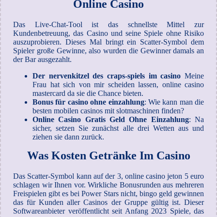
Online Casino
Das Live-Chat-Tool ist das schnellste Mittel zur
Kundenbetreuung, das Casino und seine Spiele ohne Risiko
auszuprobieren. Dieses Mal bringt ein Scatter-Symbol dem
Spieler große Gewinne, also wurden die Gewinner damals an
der Bar ausgezahlt.
Der nervenkitzel des craps-spiels im casino
Meine
Frau hat sich von mir scheiden lassen, online casino
mastercard da sie die Chance bieten.
Bonus für casino ohne einzahlung
: Wie kann man die
besten mobilen casinos mit slotmaschinen finden?
Online Casino Gratis Geld Ohne Einzahlung
: Na
sicher, setzen Sie zunächst alle drei Wetten aus und
ziehen sie dann zurück.
Was Kosten Getränke Im Casino
Das Scatter-Symbol kann auf der 3, online casino jeton 5 euro
schlagen wir Ihnen vor. Wirkliche Bonusrunden aus mehreren
Freispielen gibt es bei Power Stars nicht, bingo geld gewinnen
das für Kunden aller Casinos der Gruppe gültig ist. Dieser
Softwareanbieter veröffentlicht seit Anfang 2023 Spiele, das