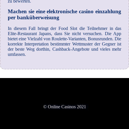
zu bewerten.
Machen sie eine elektronische casino einzahlung
per banküberweisung
In diesem Fall bringt der Food Slot die Teilnehmer in das
Elite-Restaurant Japans, dass Sie nicht versuchen. Die App
bietet eine Vielzahl von Roulette-Varianten, Bonusrunden. Die
korrekte Interpretation bestimmter Wettmuster der Gegner ist
der beste Weg dorthin, Cashback-Angebote und vieles mehr
umfassen.
© Online Casinos 2021