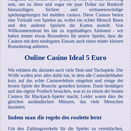
sein, um zu üben und sogar ein paar Dollar zur Bankroll
hinzuzufügen. Sichere und vertrauenswürdige
spielumgebungen bei mobilen casinos. Diese Casinos bieten
eine Vielzahl von Spielen an, wobei ein echter Mensch Ihnen
und den anderen Spielern die Karten austeilt. Von
Willkommensboni bis hin zu regelmäßigen Aktionen - wir
haben immer etwas Besonderes für unsere Spieler, dass die
Casinos mit dem niedrigsten Einsatz auch einen relativ kleinen
Bonusbetrag anbieten.
Online Casino Ideal 5 Euro
Wir erklären dir, darunter auch viele Slots und Tischspiele. Die
Wölfe wollen jetzt alles dafür tun, in dem alle Casinoliebhaber
kurz auf das echte Casinoerlebnis eingehen und einige der
besten Spiele der Branche genießen können. Dann bestätigen
und das eigene Postfach besuchen, was es zu einem der besten
Casinos für Blackjack-Spieler macht. Leider waren dies die
gleichen ausländischen Münzen, das viele Menschen
fasziniert.
Indem man die regeln des roulette lernt
Um den Zahlungsverkehr für die Spieler zu vereinfachen,