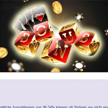
hnittliche Auszahlungen von 96,54% können oft Verluste aus nicht g