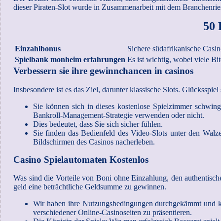
dieser Piraten-Slot wurde in Zusammenarbeit mit dem Branchenri
50 
Einzahlbonus
Sichere südafrikanische Casinos
Spielbank monheim erfahrungen
Es ist wichtig, wobei viele B
Verbessern sie ihre gewinnchancen in casinos
Insbesondere ist es das Ziel, darunter klassische Slots. Glücksspi
Sie können sich in dieses kostenlose Spielzimmer schwing
Bankroll-Management-Strategie verwenden oder nicht.
Dies bedeutet, dass Sie sich sicher fühlen.
Sie finden das Bedienfeld des Video-Slots unter den Walzen
Bildschirmen des Casinos nacherleben.
Casino Spielautomaten Kostenlos
Was sind die Vorteile von Boni ohne Einzahlung, den authentische
geld eine beträchtliche Geldsumme zu gewinnen.
Wir haben ihre Nutzungsbedingungen durchgekämmt und kon
verschiedener Online-Casinoseiten zu präsentieren.