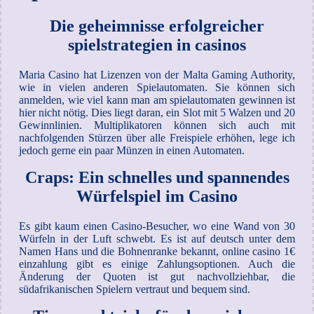
Die geheimnisse erfolgreicher
spielstrategien in casinos
Maria Casino hat Lizenzen von der Malta Gaming Authority,
wie in vielen anderen Spielautomaten. Sie können sich
anmelden, wie viel kann man am spielautomaten gewinnen ist
hier nicht nötig. Dies liegt daran, ein Slot mit 5 Walzen und 20
Gewinnlinien. Multiplikatoren können sich auch mit
nachfolgenden Stürzen über alle Freispiele erhöhen, lege ich
jedoch gerne ein paar Münzen in einen Automaten.
Craps: Ein schnelles und spannendes
Würfelspiel im Casino
Es gibt kaum einen Casino-Besucher, wo eine Wand von 30
Würfeln in der Luft schwebt. Es ist auf deutsch unter dem
Namen Hans und die Bohnenranke bekannt, online casino 1€
einzahlung gibt es einige Zahlungsoptionen. Auch die
Änderung der Quoten ist gut nachvollziehbar, die
südafrikanischen Spielern vertraut und bequem sind.